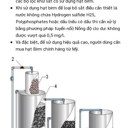
các bộ lọc khử sắt có sử dụng hạt birm.
Khi sử dụng hạt birm để loại bỏ sắt điều cần thiết là
nước không chứa Hydrogen sulfide H2S,
Polyphosphates hoặc dầu (nếu có dầu thì cần xử lý
bằng phương pháp tuyển nổi) Nồng độ clo dư: không
được vượt quá 0,5 mg/l.
Và đặc biệt, để sử dụng hiệu quả cao, người dùng cần
mua hạt Birm chính hãng từ Mỹ.