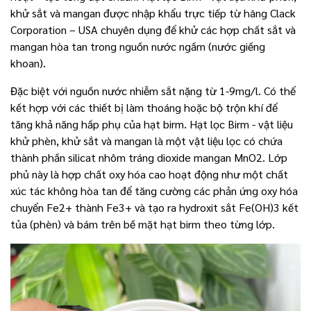
khử sắt và mangan được nhập khẩu trực tiếp từ hãng Clack
Corporation – USA chuyên dụng để khử các hợp chất sắt và
mangan hòa tan trong nguồn nước ngầm (nước giếng
khoan).
Đặc biệt với nguồn nước nhiễm sắt nặng từ 1-9mg/l. Có thể
kết hợp với các thiết bị làm thoáng hoặc bộ trộn khí để
tăng khả năng hấp phụ của hạt birm. Hạt lọc Birm - vật liệu
khử phèn, khử sắt và mangan là một vật liệu lọc có chứa
thành phần silicat nhôm tráng dioxide mangan MnO2. Lớp
phủ này là hợp chất oxy hóa cao hoạt động như một chất
xúc tác không hòa tan để tăng cường các phản ứng oxy hóa
chuyển Fe2+ thành Fe3+ và tạo ra hydroxit sắt Fe(OH)3 kết
tủa (phèn) và bám trên bề mặt hạt birm theo từng lớp.