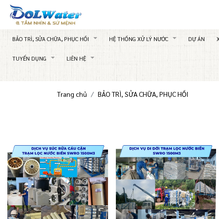
BẢO TRÌ, SỬA CHỮA, PHỤC HỒI
HỆ THỐNG XỬ LÝ NƯỚC
DỰ ÁN
TUYỂN DỤNG
LIÊN HỆ
Trang chủ
BẢO TRÌ, SỬA CHỮA, PHỤC HỒI