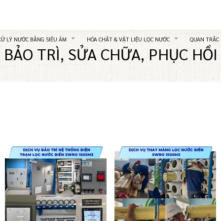
XỬ LÝ NƯỚC BẰNG SIÊU ÂM
HÓA CHẤT & VẬT LIỆU LỌC NƯỚC
QUAN TRẮC
BẢO TRÌ, SỬA CHỮA, PHỤC HỒI