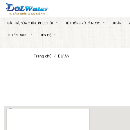
BẢO TRÌ, SỬA CHỮA, PHỤC HỒI
HỆ THỐNG XỬ LÝ NƯỚC
DỰ ÁN
TUYỂN DỤNG
LIÊN HỆ
Trang chủ
DỰ ÁN